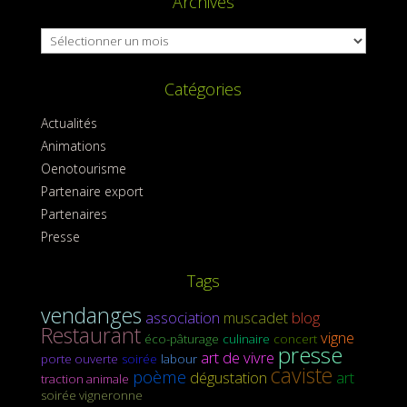
Archives
Archives
Catégories
Actualités
Animations
Oenotourisme
Partenaire export
Partenaires
Presse
Tags
vendanges
association
muscadet
blog
Restaurant
vigne
éco-pâturage
culinaire
concert
presse
art de vivre
porte ouverte
soirée
labour
caviste
poème
dégustation
art
traction animale
soirée vigneronne