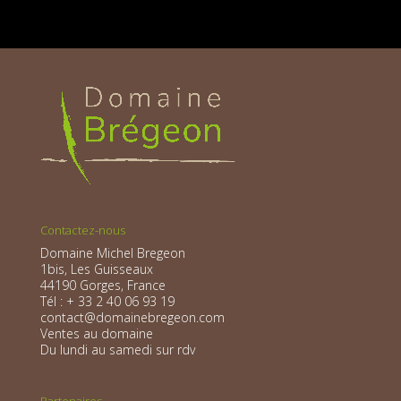
Contactez-nous
Domaine Michel Bregeon
1bis, Les Guisseaux
44190 Gorges, France
Tél : + 33 2 40 06 93 19
contact@domainebregeon.com
Ventes au domaine
Du lundi au samedi sur rdv
Partenaires