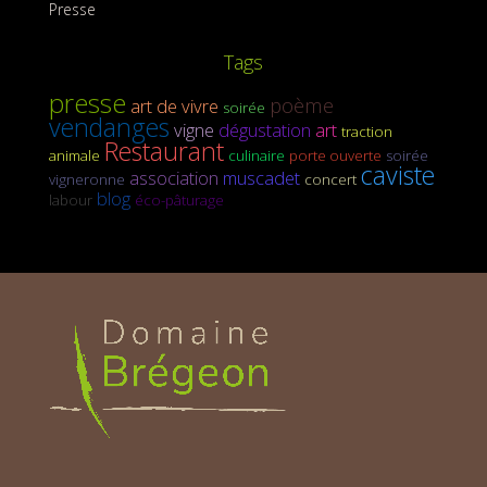
Presse
Tags
presse
poème
art de vivre
soirée
vendanges
vigne
dégustation
art
traction
Restaurant
animale
culinaire
porte ouverte
soirée
caviste
association
muscadet
vigneronne
concert
blog
labour
éco-pâturage