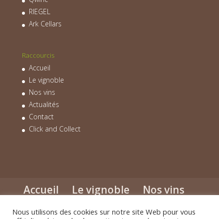
RIEGEL
Ark Cellars
Raccourcis
Accueil
Le vignoble
Nos vins
Actualités
Contact
Click and Collect
Accueil
Le vignoble
Nos vins
Actualités
Contact
Click and Collect
Nous utilisons des cookies sur notre site Web pour vous