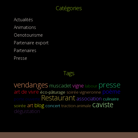
Catégories
Actualités
Animations
Oenotourisme
Partenaire export
Partenaires
Presse
Tags
presse
vendanges
muscadet
vigne
labour
poème
art de vivre
éco-pâturage
soirée vigneronne
Restaurant
association
porte ouverte
culinaire
caviste
art
blog
soirée
concert
traction animale
dégustation