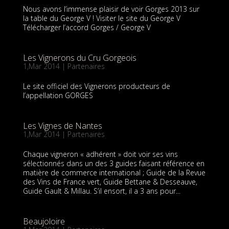
Nous avons l’immense plaisir de voir Gorges 2013 sur
la table du George V ! Visiter le site du George V
Télécharger l’accord Gorges / George V
Les Vignerons du Cru Gorgeois
1,Mar 2014
|
Partenaires
Le site officiel des Vignerons producteurs de
l’appellation GORGES
Les Vignes de Nantes
1,Mar 2014
|
Partenaires
Chaque vigneron « adhérent » doit voir ses vins
sélectionnés dans un des 3 guides faisant référence en
matière de commerce international ; Guide de la Revue
des Vins de France vert, Guide Bettane & Desseauve,
Guide Gault & Millau. S’il ensort, il a 3 ans pour...
Beaujoloire