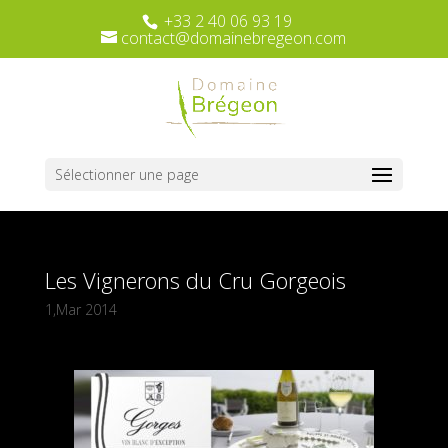
+33 2 40 06 93 19
contact@domainebregeon.com
Sélectionner une page
Les Vignerons du Cru Gorgeois
1,Mar 2014