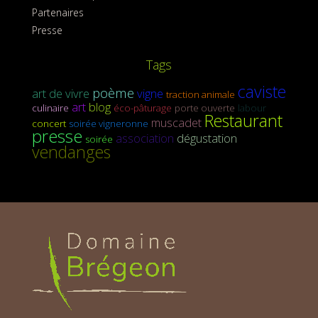
Partenaires
Presse
Tags
caviste
poème
art de vivre
vigne
traction animale
art
blog
culinaire
éco-pâturage
porte ouverte
labour
Restaurant
muscadet
concert
soirée vigneronne
presse
association
dégustation
soirée
vendanges