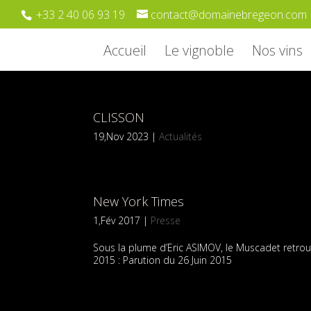
+33 2 40 06 93 19
contact@domainebregeon.com
Accueil
Le vignoble
Nos vins
CLISSON
19,Nov 2023
|
Actualités
New York Times
1,Fév 2017
|
Presse
Sous la plume d’Eric ASIMOV, le Muscadet retrou
2015 : Parution du 26 Juin 2015