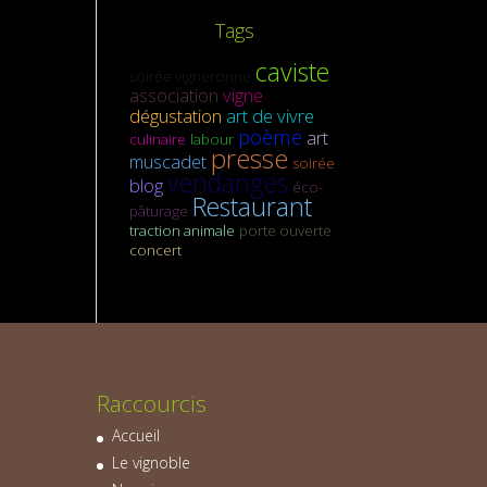
Tags
caviste
soirée vigneronne
association
vigne
dégustation
art de vivre
poème
art
culinaire
labour
presse
muscadet
soirée
vendanges
blog
éco-
Restaurant
pâturage
traction animale
porte ouverte
concert
Raccourcis
Accueil
Le vignoble