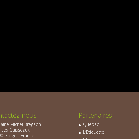
ntactez-nous
Partenaires
ine Michel Bregeon
Québec
, Les Guisseaux
L’Etiquette
0 Gorges, France