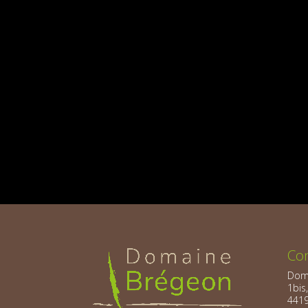
Co
Doma
1bis
4419