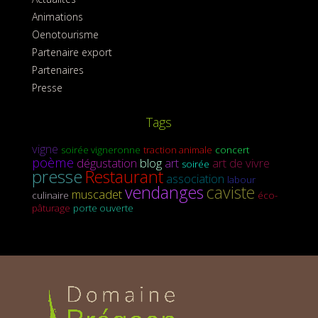
Animations
Oenotourisme
Partenaire export
Partenaires
Presse
Tags
vigne
soirée vigneronne
traction animale
concert
poème
dégustation
blog
art
art de vivre
soirée
presse
Restaurant
association
labour
vendanges
caviste
muscadet
culinaire
éco-
pâturage
porte ouverte