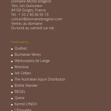
Domaine Michel Bregeon
1bis, Les Guisseaux
44190 Gorges, France
Tél : + 33 2 40 06 93 19
contact@domainebregeon.com
Ventes au domaine
Du lundi au samedi sur rdv
Partenaires
Québec
Buchanan Wines
Wijnkooperij de Lange
Moestue
Ark Cellars
The Australian liquor Distributor
Bottle Wander
RIEGEL
Qwine
Kermit LYNCH
L’Etiquette