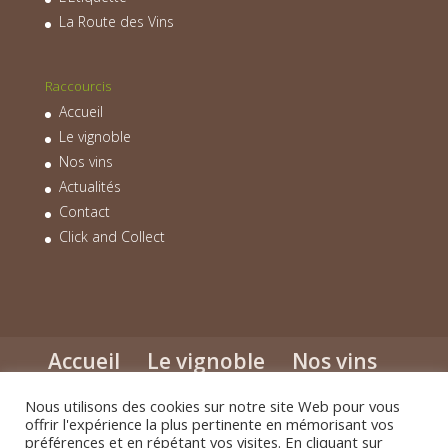
La Route des Vins
Raccourcis
Accueil
Le vignoble
Nos vins
Actualités
Contact
Click and Collect
Accueil
Le vignoble
Nos vins
Actualités
Contact
Click and Collect
Nous utilisons des cookies sur notre site Web pour vous
offrir l'expérience la plus pertinente en mémorisant vos
préférences et en répétant vos visites. En cliquant sur