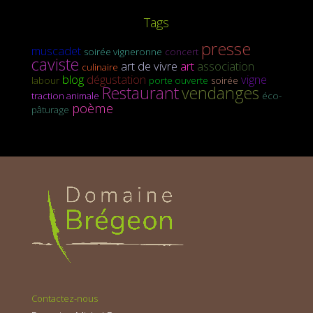
Tags
presse
muscadet
soirée vigneronne
concert
caviste
art de vivre
art
association
culinaire
blog
dégustation
vigne
labour
porte ouverte
soirée
Restaurant
vendanges
traction animale
éco-
poème
pâturage
Contactez-nous