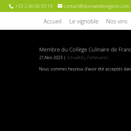
+33 2 40 06 93 19
contact@domainebregeon.com
Accueil
Le vignoble
Nos vins
Membre du Collège Culinaire de Fran
21,Nov 2023
|
Actualités
,
Partenaires
Nous sommes heureux d’avoir été acceptés dans ce