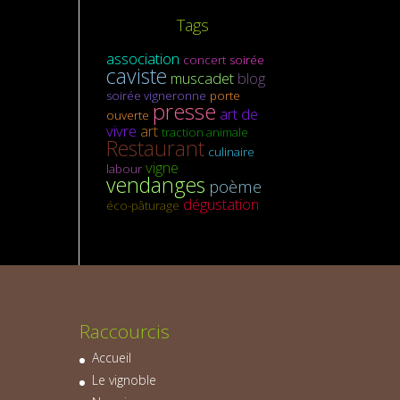
Tags
association
concert
soirée
caviste
muscadet
blog
soirée vigneronne
porte
presse
art de
ouverte
vivre
art
traction animale
Restaurant
culinaire
vigne
labour
vendanges
poème
dégustation
éco-pâturage
Raccourcis
Accueil
Le vignoble