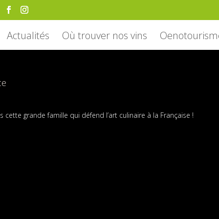
Actualités
Où trouver nos vins
Oenotourism
ce
tte grande famille qui défend l’art culinaire à la Française !