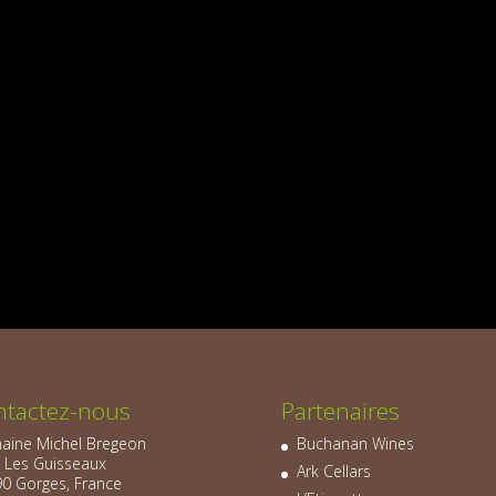
ntactez-nous
Partenaires
ine Michel Bregeon
Buchanan Wines
, Les Guisseaux
Ark Cellars
0 Gorges, France