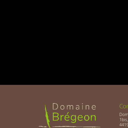
Co
Doma
1bis
4419