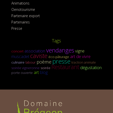
Animations
Oenotourisme
Partenaire export
Partenaires
Presse
Tags
vendanges
association
vigne
concert
caviste
muscadet
art de vivre
éco-pâturage
presse
poème
culinaire
labour
traction animale
Restaurant
dégustation
soirée vigneronne
soirée
art
blog
porte ouverte