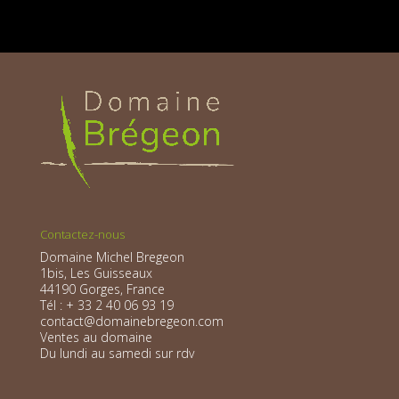
Contactez-nous
Domaine Michel Bregeon
1bis, Les Guisseaux
44190 Gorges, France
Tél : + 33 2 40 06 93 19
contact@domainebregeon.com
Ventes au domaine
Du lundi au samedi sur rdv