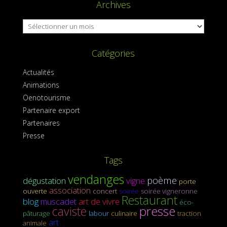
Archives
Archives
Catégories
Actualités
Animations
Oenotourisme
Partenaire export
Partenaires
Presse
Tags
vendanges
poème
dégustation
vigne
porte
association
ouverte
concert
soirée
soirée vigneronne
Restaurant
blog
muscadet
art de vivre
éco-
presse
caviste
pâturage
labour
culinaire
traction
art
animale