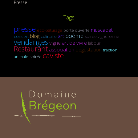
Presse
Tags
presse
muscadet
éco-pâturage
porte ouverte
poème
blog
art
concert
culinaire
soirée vigneronne
vendanges
vigne
art de vivre
labour
Restaurant
association
dégustation
traction
caviste
animale
soirée