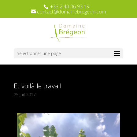
+33 2 40 06 93 19
contact@domainebregeon.com
Sélectionner une page
Et voilà le travail
25,Juil 2017