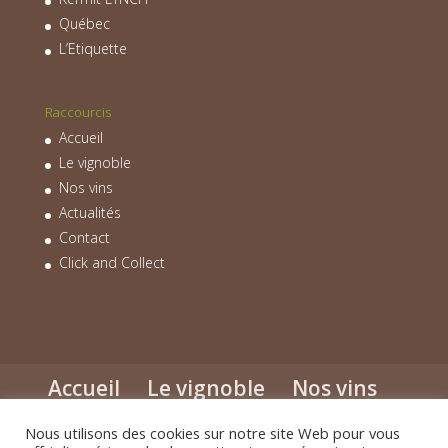
Québec
L’Etiquette
Raccourcis
Accueil
Le vignoble
Nos vins
Actualités
Contact
Click and Collect
Accueil
Le vignoble
Nos vins
Actualités
Contact
Click and Collect
Nous utilisons des cookies sur notre site Web pour vous