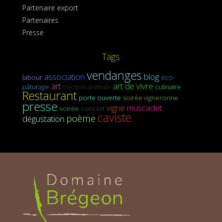
Partenaire export
Partenaires
Presse
Tags
vendanges
association
blog
labour
éco-
art
art de vivre
pâturage
traction animale
culinaire
Restaurant
porte ouverte
soirée vigneronne
presse
vigne
muscadet
soirée
concert
caviste
poème
dégustation