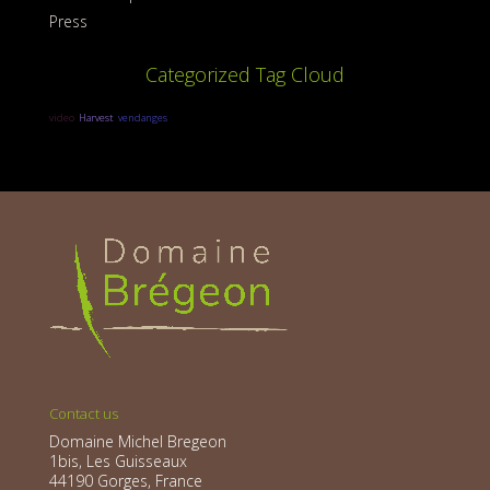
Press
Categorized Tag Cloud
video
Harvest
vendanges
Contact us
Domaine Michel Bregeon
1bis, Les Guisseaux
44190 Gorges, France