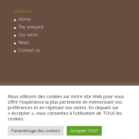
Shortcuts
Home
The vineyard
Our wines
News
Contact us
Home
The vineyard
Our wines
News
Contact us
Nous utilisons des cookies sur notre site Web pour vous
offrir l'expérience la plus pertinente en mémorisant vos
préférences et en répétant vos visites. En cliquant sur
« Accepter », vous consentez à l'utilisation de TOUS les
cookies.
Legal notice - Mentions légales
- Website designed
by
Bourdon Conseil
-
Graphisme Studio Lupi
Paramétrage des cookies
Accepter TOUT
Website pages translated by Kiera Byrne - Automatic
translation by Lingotek